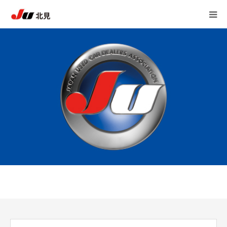
HOME
中古自動車販売士
JU北見 加盟店一覧
JU北見 概要
アンケート
自動車 相談室