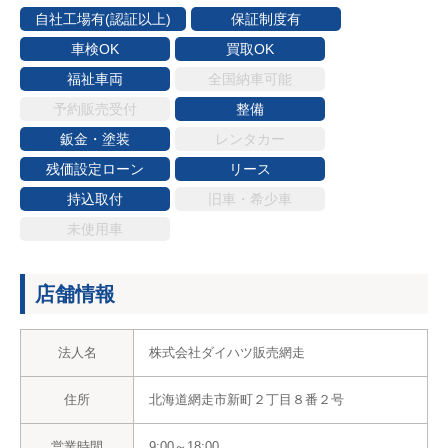
自社工場有(認証以上)
保証制度有
車検OK
買取OK
福祉車両
全国納車可能
予約販売受付
整備
鈑金・塗装
レンタカー
残価設定ローン
リース
持込取付
旧車・希少車
未使用車
店舗情報
法人名
株式会社ダイハツ販売網走
住所
北海道網走市新町２丁目８番２号
営業時間
9:00～18:00