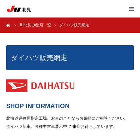
ーム
JU北見 加盟店一覧
ダイハツ販売網走
HOME
中古自動車販売士
ダイハツ販売網走
JU北見 加盟店一覧
JU北見 概要
アンケート
SHOP INFORMATION
自動車 相談室
北海道運輸局指定工場、お車のことならお気軽にご相談ください。
ダイハツ新車、各種中古車展示中 ご来店お待ちしています。