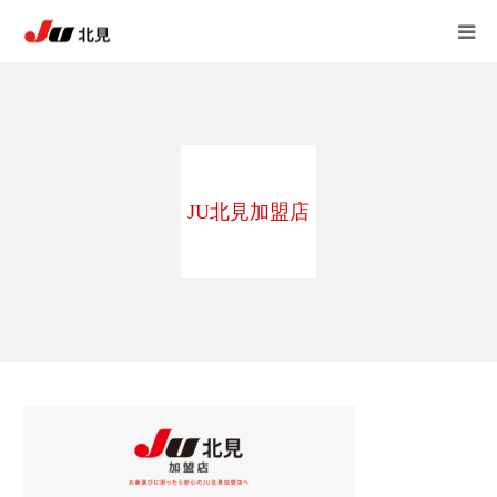
HOME
中古自動車販売士
JU北見加盟店
JU北見 加盟店一覧
JU北見 概要
アンケート
自動車 相談室