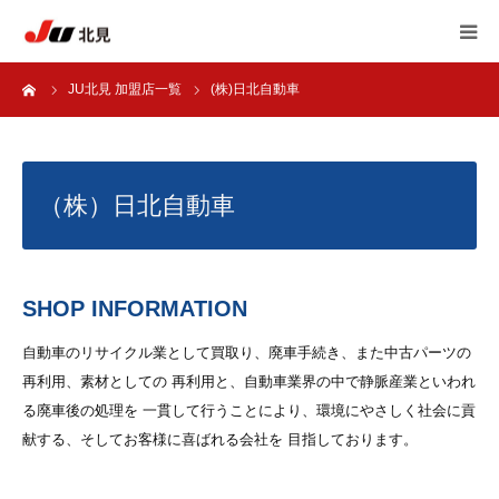
ーム
JU北見 加盟店一覧
(株)日北自動車
HOME
中古自動車販売士
（株）日北自動車
JU北見 加盟店一覧
JU北見 概要
SHOP INFORMATION
アンケート
自動車のリサイクル業として買取り、廃車手続き、また中古パーツの
再利用、素材としての 再利用と、自動車業界の中で静脈産業といわれ
る廃車後の処理を 一貫して行うことにより、環境にやさしく社会に貢
自動車 相談室
献する、そしてお客様に喜ばれる会社を 目指しております。