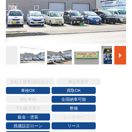
自社工場有(認証以上)
保証制度有
車検OK
買取OK
福祉車両
全国納車可能
予約販売受付
整備
鈑金・塗装
レンタカー
残価設定ローン
リース