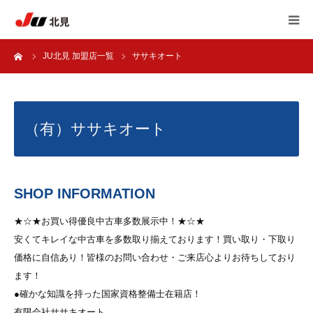
ーム
JU北見 加盟店一覧
ササキオート
HOME
中古自動車販売士
（有）ササキオート
JU北見 加盟店一覧
JU北見 概要
SHOP INFORMATION
アンケート
★☆★お買い得優良中古車多数展示中！★☆★
安くてキレイな中古車を多数取り揃えております！買い取り・下取り
価格に自信あり！皆様のお問い合わせ・ご来店心よりお待ちしており
自動車 相談室
ます！
●確かな知識を持った国家資格整備士在籍店！
有限会社ササキオート