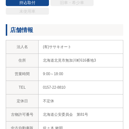
持込取付
旧車・希少車
未使用車
店舗情報
法人名
(有)ササキオート
住所
北海道北見市無加川町616番地3
営業時間
9:00～18:00
TEL
0157-22-8810
定休日
不定休
古物許可番号
北海道公安委員会 第81号
中古自動車販
佐々木 敏明