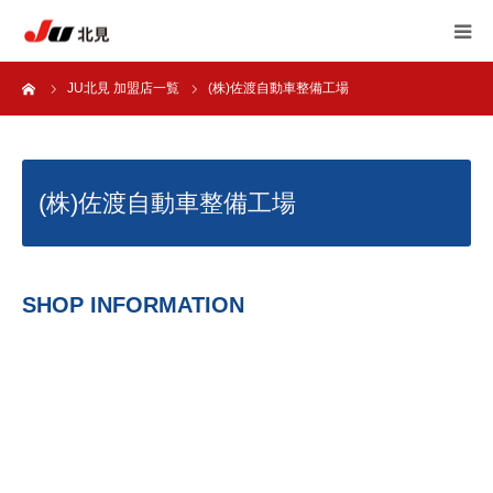
ーム
JU北見 加盟店一覧
(株)佐渡自動車整備工場
HOME
中古自動車販売士
(株)佐渡自動車整備工場
JU北見 加盟店一覧
JU北見 概要
SHOP INFORMATION
アンケート
自動車 相談室