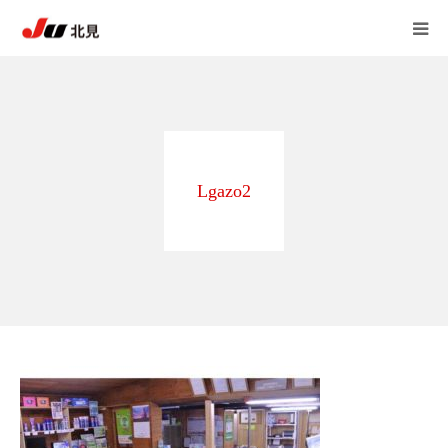
HOME
中古自動車販売士
Lgazo2
JU北見 加盟店一覧
JU北見 概要
アンケート
自動車 相談室