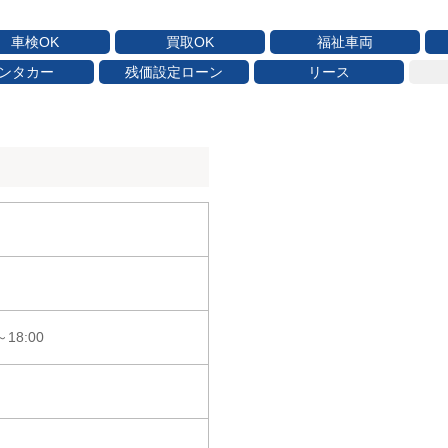
車検OK
買取OK
福祉車両
ンタカー
残価設定ローン
リース
18:00