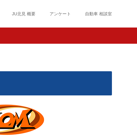
JU北見 概要
アンケート
自動車 相談室