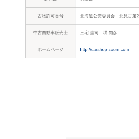
古物許可番号
北海道公安委員会 北見古第2
中古自動車販売士
三宅 圭司 堺 知彦
ホームページ
http://carshop-zoom.com