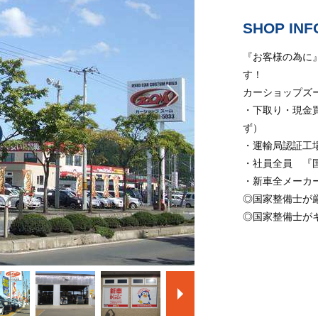
SHOP INF
『お客様の為に
す！
カーショップズ
・下取り・現金
ず）
・運輸局認証工
・社員全員 『
・新車全メーカ
◎国家整備士が
◎国家整備士が