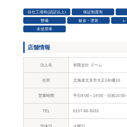
自社工場有(認証以上)
保証制度有
整備
鈑金・塗装
レ
未使用車
店舗情報
法人名
有限会社 ズーム
住所
北海道北見市大正140番10
営業時間
平日9:00～19:00・日祝10:00～
TEL
0157-66-5033
定休日
火曜日