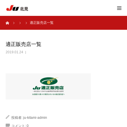
ーム
適正販売店一覧
HOME
中古自動車販売士
適正販売店一覧
2019.01.24
JU北見 加盟店一覧
JU北見 概要
アンケート
自動車 相談室
投稿者:
ju-kitami-admin
コメント:
0