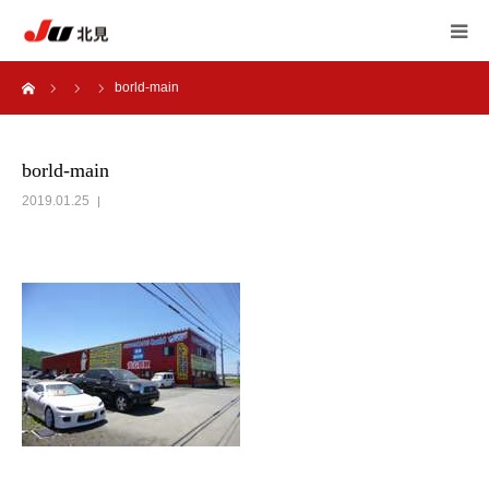
ーム
borld-main
HOME
中古自動車販売士
borld-main
2019.01.25
JU北見 加盟店一覧
JU北見 概要
アンケート
自動車 相談室