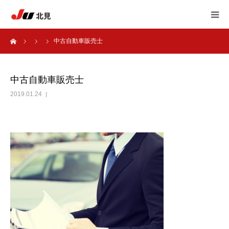
ーム
中古自動車販売士
HOME
中古自動車販売士
中古自動車販売士
2019.01.24
JU北見 加盟店一覧
JU北見 概要
アンケート
自動車 相談室