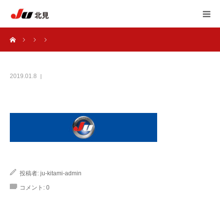
ーム
HOME
中古自動車販売士
2019.01.8
JU北見 加盟店一覧
JU北見 概要
アンケート
投稿者:
ju-kitami-admin
自動車 相談室
コメント:
0