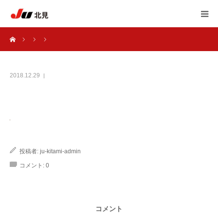
ーム
HOME
中古自動車販売士
2018.12.29
JU北見 加盟店一覧
JU北見 概要
投稿者:
ju-kitami-admin
アンケート
コメント:
0
自動車 相談室
コメント