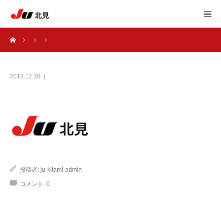
ーム
HOME
中古自動車販売士
2018.12.30
JU北見 加盟店一覧
JU北見 概要
アンケート
投稿者:
ju-kitami-admin
自動車 相談室
コメント:
0