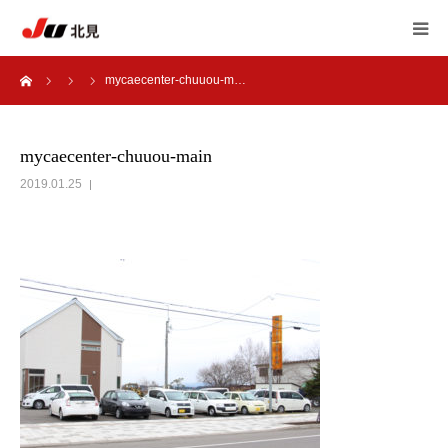
ーム
mycaecenter-chuuou-m…
HOME
中古自動車販売士
mycaecenter-chuuou-main
2019.01.25
JU北見 加盟店一覧
JU北見 概要
アンケート
自動車 相談室